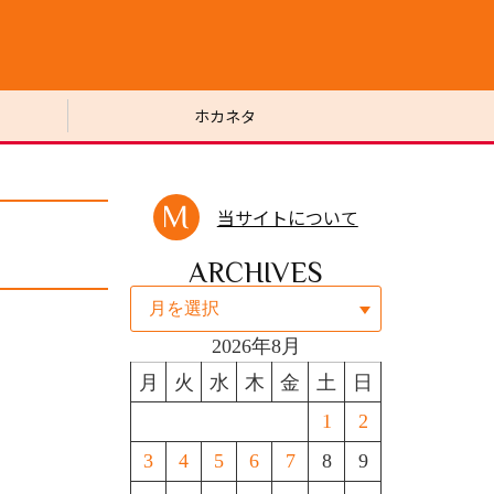
ホカネタ
当サイトについて
ARCHIVES
2026年8月
月
火
水
木
金
土
日
1
2
3
4
5
6
7
8
9