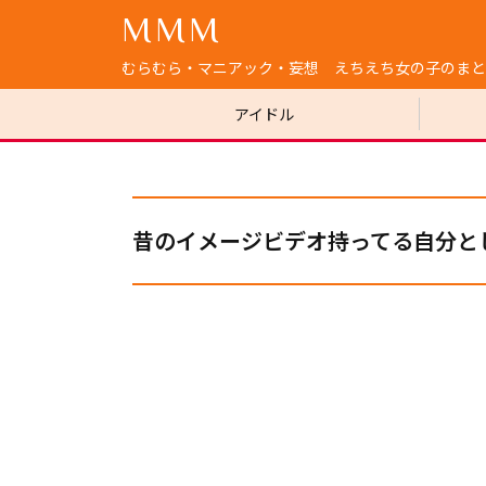
MMM
むらむら・マニアック・妄想 えちえち女の子のまと
アイドル
昔のイメージビデオ持ってる自分と