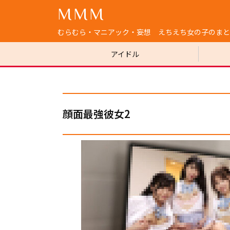
MMM
むらむら・マニアック・妄想 えちえち女の子のまと
アイドル
顔面最強彼女2