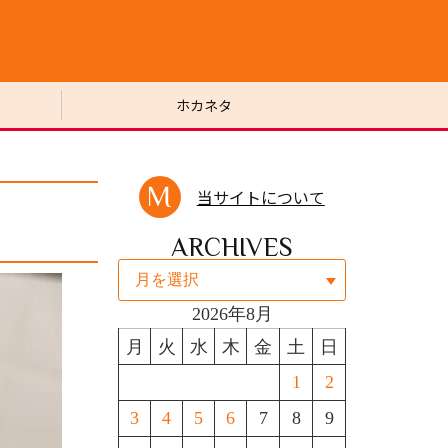
ホカネタ
当サイトについて
ARCHIVES
2026年8月
月
火
水
木
金
土
日
1
2
3
4
5
6
7
8
9