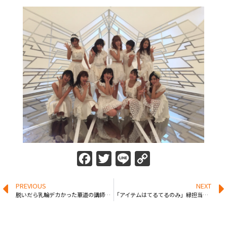
Facebook
Twitter
Line
Copy
Link
PREVIOUS
NEXT
脱いだら乳輪デカかった華道の講師をする奥様すみかさん30歳
「アイテムはてるてるのみ」緑担当・後藤まつりが下乳DVD発売 part3