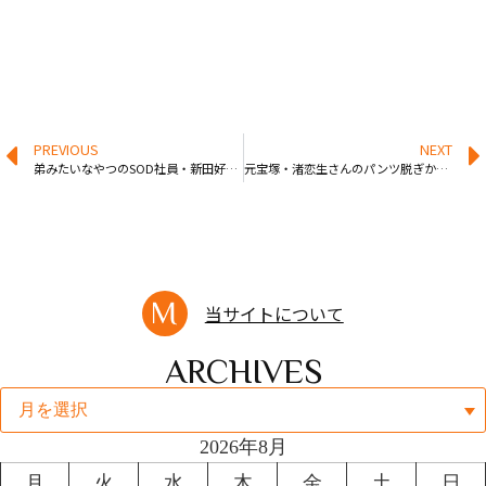
PREVIOUS
NEXT
弟みたいなやつのSOD社員・新田好実さんが中出し解禁する
元宝塚・渚恋生さんのパンツ脱ぎかけ姿が卑猥
当サイトについて
ARCHIVES
2026年8月
月
火
水
木
金
土
日