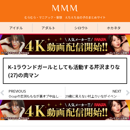
MMM
むらむら・マニアック・妄想 えちえち女の子のまとめサイト
アイドル
アダルト
シロウト
ホカネタ
K-1ラウンドガールとしても活動する芹沢まりな
(27)の肉マン
PREVIOUS
NEXT
Ocupの恋渕ももなが裏オプ中出しおっパブ嬢になる新作
29歳に見えない村上りいながイベント即売会で下乳公開