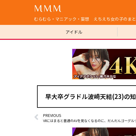
MMM
むらむら・マニアック・妄想 えちえち女の子のまと
アイドル
早大卒グラドル波崎天結(23)の知
PREVIOUS