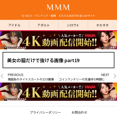
MMM
むらむら・マニアック・妄想 えちえち女の子のまとめサイト
アイドル
アダルト
シロウト
ホカネタ
美女の脇だけで抜ける画像 part19
PREVIOUS
NEXT
隣国系のタイトスカートのエロ画像 part2
コインランドリーの洗濯待ち時間にヤらせてくれる子が4人いた件
プライバシーポリシー
お問合わせ