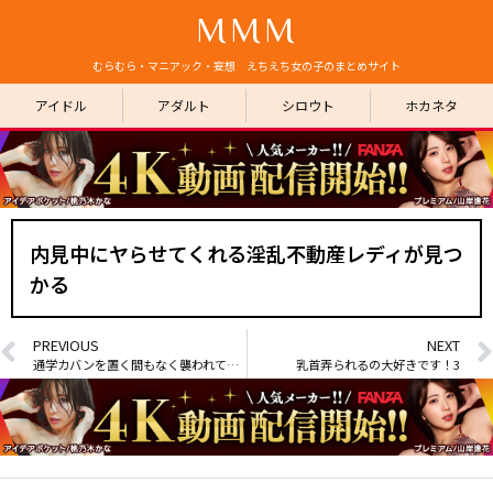
MMM
むらむら・マニアック・妄想 えちえち女の子のまとめサイト
アイドル
アダルト
シロウト
ホカネタ
内見中にヤらせてくれる淫乱不動産レディが見つ
かる
PREVIOUS
NEXT
通学カバンを置く間もなく襲われてしまう学校帰りJKめいちゃん
乳首弄られるの大好きです！3