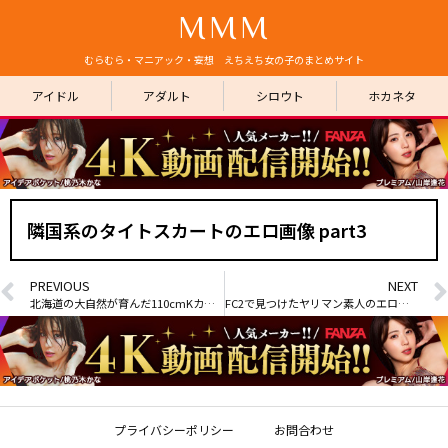
MMM
むらむら・マニアック・妄想 えちえち女の子のまとめサイト
アイドル
アダルト
シロウト
ホカネタ
隣国系のタイトスカートのエロ画像 part3
PREVIOUS
NEXT
北海道の大自然が育んだ110cmKカップグラドル藤川めい(25) part2
FC2で見つけたヤリマン素人のエロ画像 part20
プライバシーポリシー
お問合わせ