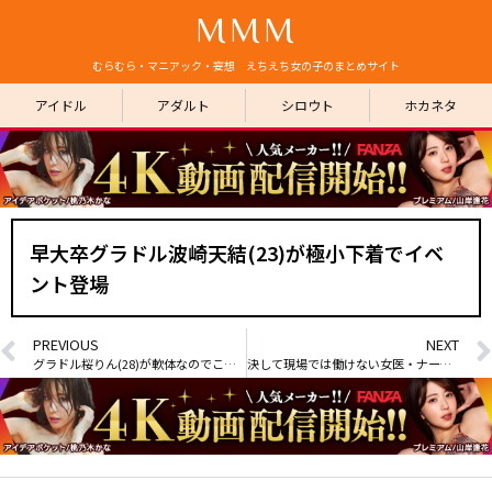
MMM
むらむら・マニアック・妄想 えちえち女の子のまとめサイト
アイドル
アダルト
シロウト
ホカネタ
早大卒グラドル波崎天結(23)が極小下着でイベ
ント登場
PREVIOUS
NEXT
グラドル桜りん(28)が軟体なのでこんな格好する part3
決して現場では働けない女医・ナースの画像 part31