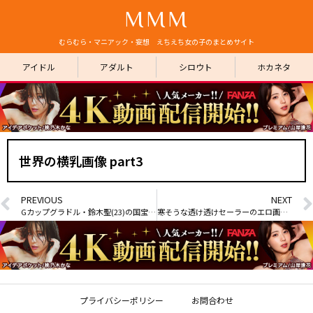
MMM
むらむら・マニアック・妄想 えちえち女の子のまとめサイト
アイドル
アダルト
シロウト
ホカネタ
世界の横乳画像 part3
PREVIOUS
NEXT
Gカップグラドル・鈴木聖(23)の国宝級の谷間
寒そうな透け透けセーラーのエロ画像 part7
プライバシーポリシー
お問合わせ