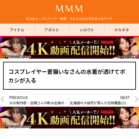
MMM
むらむら・マニアック・妄想 えちえち女の子のまとめサイト
アイドル
アダルト
シロウト
ホカネタ
コスプレイヤー蒼猫いなさんの水着が透けてボ
カシが入る
PREVIOUS
NEXT
SOD制作部・吉岡さんの飲み会後のハメ撮り映像が勝手に流出
北海道の大自然が育んだ花咲楓香(22)の新乳グラビア