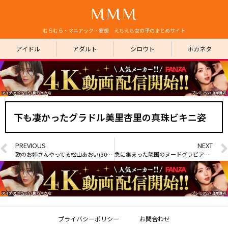
MMM
むらむら・マニアック・妄想 えちえち女の子のまとめサイト
アイドル
アダルト
シロウト
ホカネタ
下も凄かったグラドル美里杏里の真珠ビキニ姿
PREVIOUS
NEXT
歌のお姉さんやってる松山あおい(30)が5年ぶりにオカズ発売
急に集まった隣国のヌードグラビア画像
プライバシーポリシー
お問合わせ