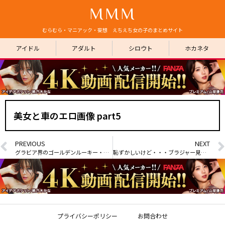
MMM
むらむら・マニアック・妄想 えちえち女の子のまとめサイト
アイドル
アダルト
シロウト
ホカネタ
美女と車のエロ画像 part5
PREVIOUS
NEXT
グラビア界のゴールデンルーキー・榎原依那のトンデモおっぱい
恥ずかしいけど・・・ブラジャー見せます part30
プライバシーポリシー
お問合わせ