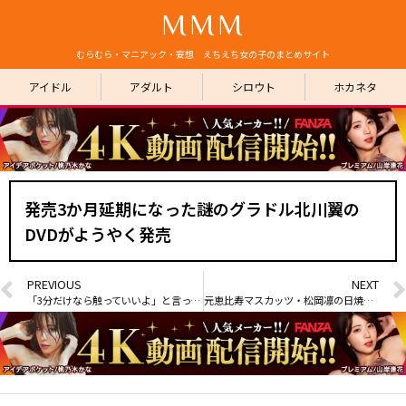
MMM
むらむら・マニアック・妄想 えちえち女の子のまとめサイト
アイドル
アダルト
シロウト
ホカネタ
発売3か月延期になった謎のグラドル北川翼の
DVDがようやく発売
PREVIOUS
NEXT
「3分だけなら触っていいよ」と言ってくるバイト先のデカ尻おばさん
元恵比寿マスカッツ・松岡凛の日焼け跡付きおっぱい part2