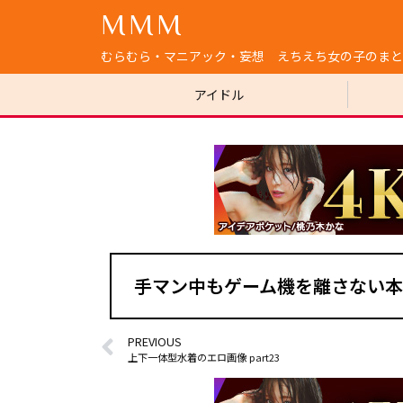
MMM
むらむら・マニアック・妄想 えちえち女の子のまと
アイドル
手マン中もゲーム機を離さない本
PREVIOUS
上下一体型水着のエロ画像 part23