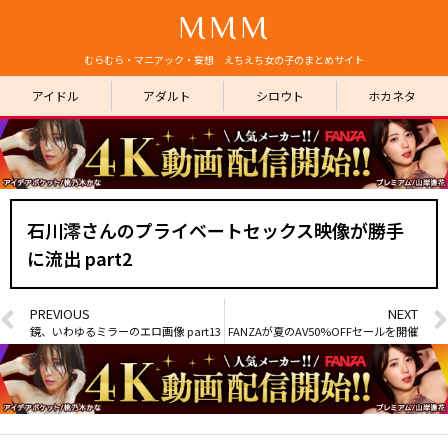
MMM
むらむら・マニアック・妄想 えちえち女の子のまとめサイト
アイドル
アダルト
シロウト
ホカネタ
石川澪さんのプライベートセックス映像が勝手
に流出 part2
PREVIOUS
NEXT
鏡、いわゆるミラーのエロ画像 part13
FANZAが夏のAV50%OFFセールを開催