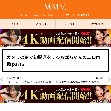
MMM
むらむら・マニアック・妄想 えちえち女の子のまとめサイト
アイドル
アダルト
シロウト
ホカネタ
カメラの前で初脱ぎをするおばちゃんのエロ画
像 part6
PREVIOUS
NEXT
バニーガールのハイレグ抜き用画像 part15
トンデモ逸材の瀬戸環奈が全力でシコシコサポートする新作