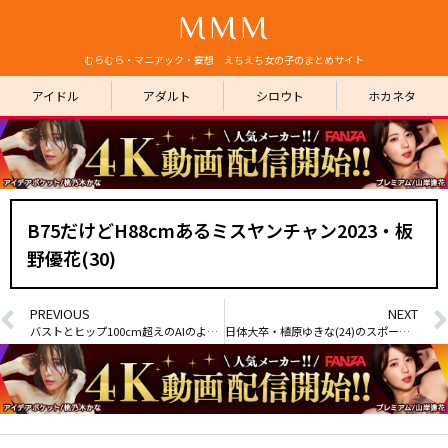
MMM
むらむら・マニアック・妄想 えちえち女の子のまとめサイト
アイドル
アダルト
シロウト
ホカネタ
B75だけどH88cmあるミスヤンチャン2023・板
野優花(30)
PREVIOUS
NEXT
バストとヒップ100cm超えのAIのような小野坂さんがAVデビュー
日体大卒・植原ゆきな(24)のスポーツで鍛え抜かれたプリ尻