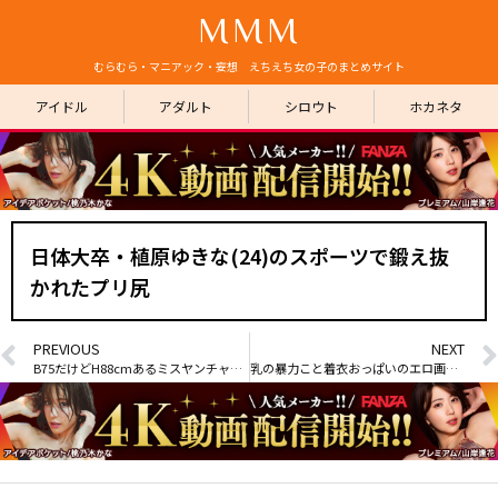
MMM
むらむら・マニアック・妄想 えちえち女の子のまとめサイト
アイドル
アダルト
シロウト
ホカネタ
日体大卒・植原ゆきな(24)のスポーツで鍛え抜
かれたプリ尻
PREVIOUS
NEXT
B75だけどH88cmあるミスヤンチャン2023・板野優花(30)
乳の暴力こと着衣おっぱいのエロ画像 part74